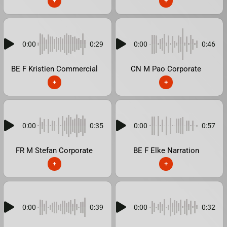
+
+
0:00
0:29
0:00
0:46
BE F Kristien Commercial
CN M Pao Corporate
+
+
0:00
0:35
0:00
0:57
FR M Stefan Corporate
BE F Elke Narration
+
+
0:00
0:39
0:00
0:32