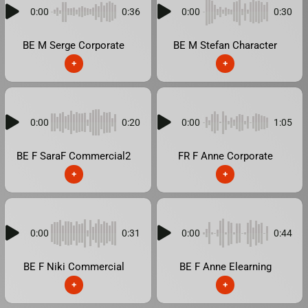
0:00
0:36
0:00
0:30
BE M Serge Corporate
BE M Stefan Character
+
+
0:00
0:20
0:00
1:05
BE F SaraF Commercial2
FR F Anne Corporate
+
+
0:00
0:31
0:00
0:44
BE F Niki Commercial
BE F Anne Elearning
+
+