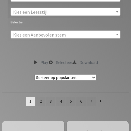
Kies een Leesstijl
Selectie
Kies een Aanbevolen stem
Play
Selecteer
Download
1
2
3
4
5
6
7