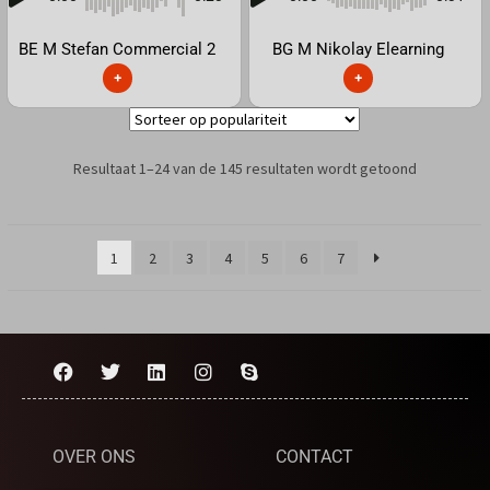
BE M Stefan Commercial 2
BG M Nikolay Elearning
+
+
Resultaat 1–24 van de 145 resultaten wordt getoond
1
2
3
4
5
6
7
OVER ONS
CONTACT