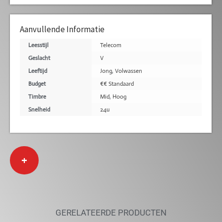
Aanvullende Informatie
Leesstijl
Telecom
Geslacht
V
Leeftijd
Jong
,
Volwassen
Budget
€€ Standaard
Timbre
Mid
,
Hoog
Snelheid
24u
+
GERELATEERDE PRODUCTEN