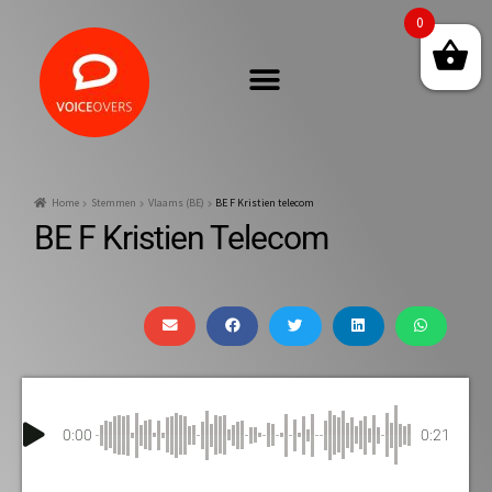
0
Home
Stemmen
Vlaams (BE)
BE F Kristien telecom
BE F Kristien Telecom
0:00
0:21