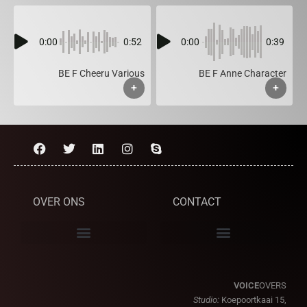
0:00
0:52
0:00
0:39
BE F Cheeru Various
BE F Anne Character
+
+
OVER ONS
CONTACT
VOICE
OVERS
Studio:
Koepoortkaai 15,