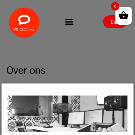
0
0
Over ons