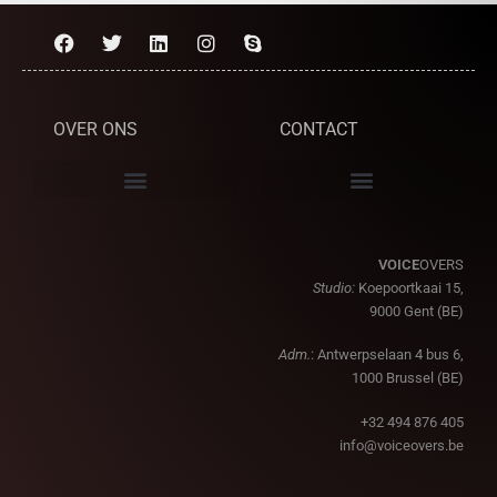
OVER ONS
CONTACT
VOICE
OVERS
Studio:
Koepoortkaai 15,
9000 Gent (BE)
Adm.
: Antwerpselaan 4 bus 6,
1000 Brussel (BE)
+32 494 876 405
info@voiceovers.be