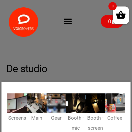
0
0
De studio
Screens
Main
Gear
Booth -
Booth -
Coffee
mic
screen