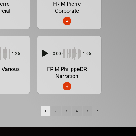
erre
FR M Pierre
cial
Corporate
+
1:26
0:00
1:06
r Various
FR M PhilippeDR
Narration
+
1
2
3
4
5