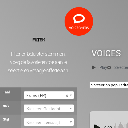
FILTER
VOICES
Filter en beluister stemmen,
voeg de favorieten toe aan je
Play
Selecte
selectie, en vraag je offerte aan.
Taal
Frans (FR)
×
m/v
Kies een Geslacht
Stijl
Kies een Leesstijl
0:00