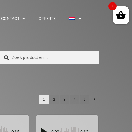
0
CONTACT
OFFERTE
Zoeken
1
2
3
4
5
0:35
0:00
0:32