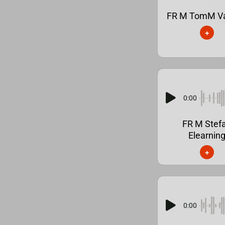
FR M TomM Va
+
0:00
FR M Stef
Elearnin
+
0:00