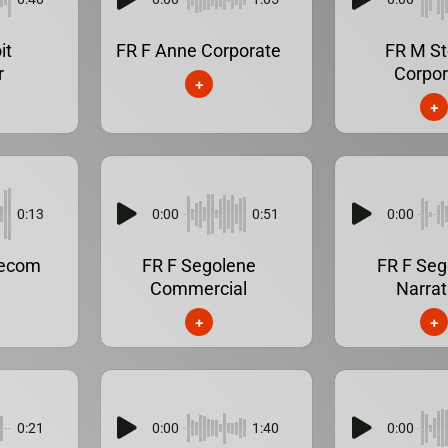
it
FR F Anne Corporate
FR M St
r
Corpor
+
+
0:13
0:00
0:51
0:00
lecom
FR F Segolene
FR F Seg
Commercial
Narrat
+
+
0:21
0:00
1:40
0:00