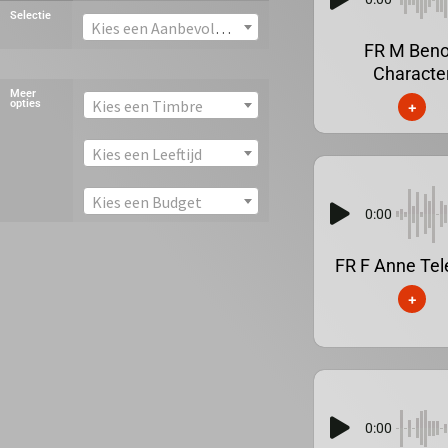
Selectie
Kies een Aanbevolen stem
FR M Beno
Characte
Meer
Kies een Timbre
opties
+
Kies een Leeftijd
Kies een Budget
0:00
FR F Anne Te
+
0:00