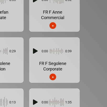
efan
FR F Anne
ate
Commercial
+
0:29
0:00
0:39
olene
FR F Segolene
ion
Corporate
+
0:13
0:00
1:35