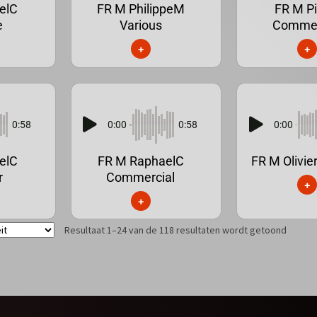
elC
FR M PhilippeM
FR M Pi
e
Various
Commer
+
+
0:58
0:00
0:58
0:00
elC
FR M RaphaelC
FR M Olivie
r
Commercial
+
+
Resultaat 1–24 van de 118 resultaten wordt getoond