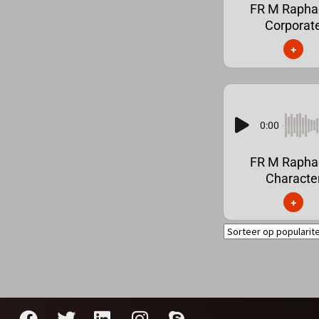
FR M Rapha
Corporat
+
0:00
FR M Rapha
Characte
+