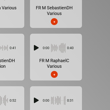
 Various
FR M SebastienDH
Various
+
0:41
0:00
0:40
stienDH
FR M RaphaelC
ion
Various
+
0:52
0:00
0:31