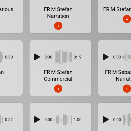
rious
FR M Stefan
FR M Stefan
Narration
+
+
0:30
0:00
0:19
0:00
an
FR M Stefan
FR M Seba
g
Commercial
Narrat
+
+
0:52
0:00
1:00
0:00