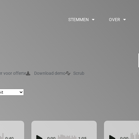
STEMMEN
OVER
er voor offerte
Download demo
Scrub
0:40
0:00
1:05
0:00