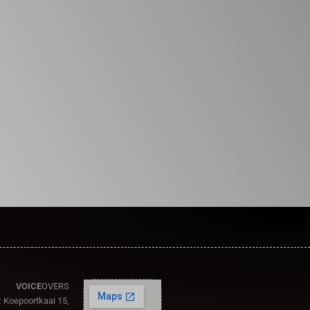
VOICE
OVERS
:
Koepoortkaai 15,