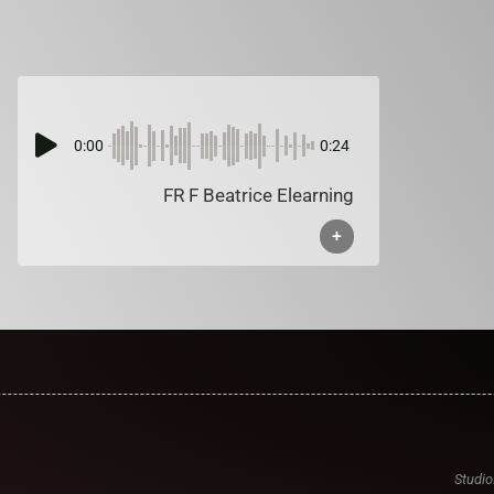
0:00
0:24
FR F Beatrice Elearning
+
Studio