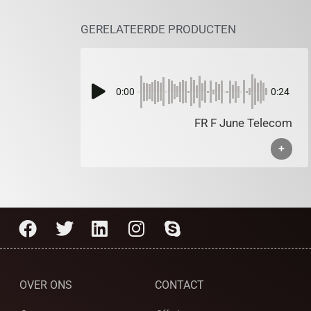
GERELATEERDE PRODUCTEN
0:00
0:24
FR F June Telecom
+
OVER ONS
CONTACT