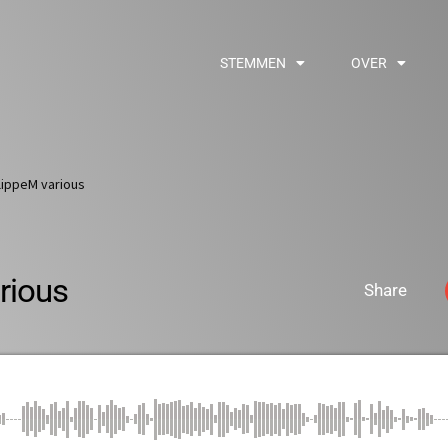
STEMMEN
OVER
lippeM various
rious
Share