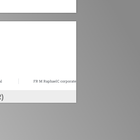
al
FR M RaphaelC corporate
)