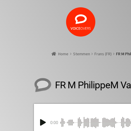
Home
Stemmen
Frans (FR)
FR M Phi
FR M PhilippeM Va
0:00