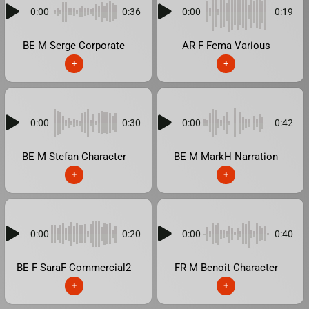
0:00
0:36
0:00
0:19
BE M Serge Corporate
AR F Fema Various
+
+
0:00
0:30
0:00
0:42
BE M Stefan Character
BE M MarkH Narration
+
+
0:00
0:20
0:00
0:40
BE F SaraF Commercial2
FR M Benoit Character
+
+