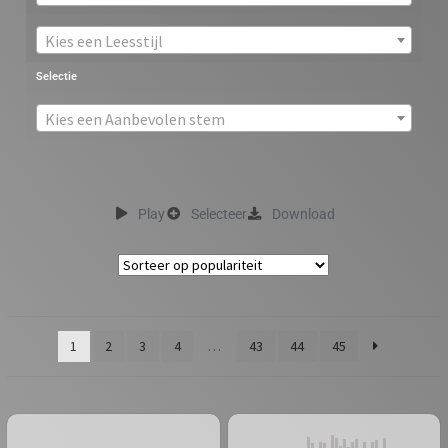
Kies een Leesstijl
Selectie
Kies een Aanbevolen stem
Play
Selecteer
Download
1
2
3
4
…
43
44
45