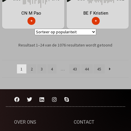
CN M Pao
BE F Kristien
+
+
Resultaat 1–24 van de 1076 resultaten wordt getoond
1
2
3
4
…
43
44
45
OVER ONS
CONTACT