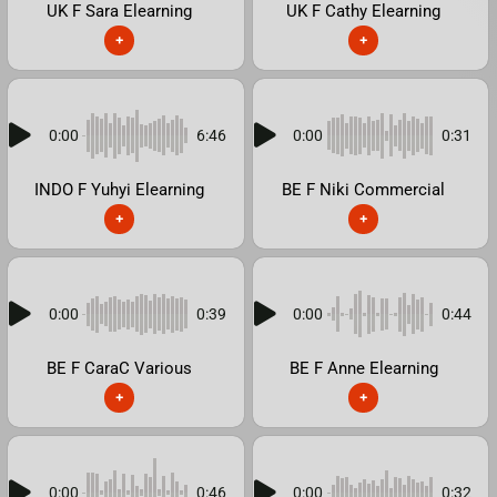
UK F Sara Elearning
UK F Cathy Elearning
+
+
0:00
6:46
0:00
0:31
INDO F Yuhyi Elearning
BE F Niki Commercial
+
+
0:00
0:39
0:00
0:44
BE F CaraC Various
BE F Anne Elearning
+
+
0:00
0:46
0:00
0:32