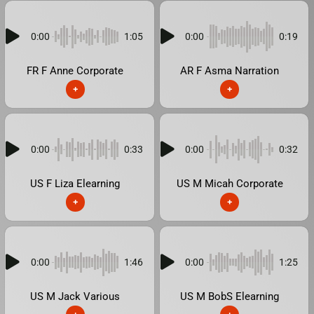
0:00
1:05
0:00
0:19
FR F Anne Corporate
AR F Asma Narration
+
+
0:00
0:33
0:00
0:32
US F Liza Elearning
US M Micah Corporate
+
+
0:00
1:46
0:00
1:25
US M Jack Various
US M BobS Elearning