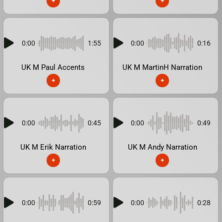
+
+
0:00
1:55
0:00
0:16
UK M Paul Accents
UK M MartinH Narration
+
+
0:00
0:45
0:00
0:49
UK M Erik Narration
UK M Andy Narration
+
+
0:00
0:59
0:00
0:28