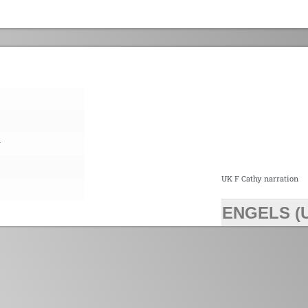
r
UK F Cathy narration
ENGELS (
>