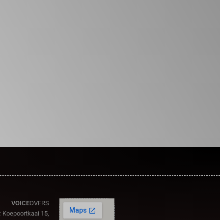
VOICE
OVERS
:
Koepoortkaai 15,