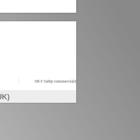
UK F Cathy commercial2
UK)