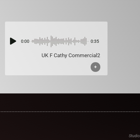
0:00
0:35
UK F Cathy Commercial2
+
Studio