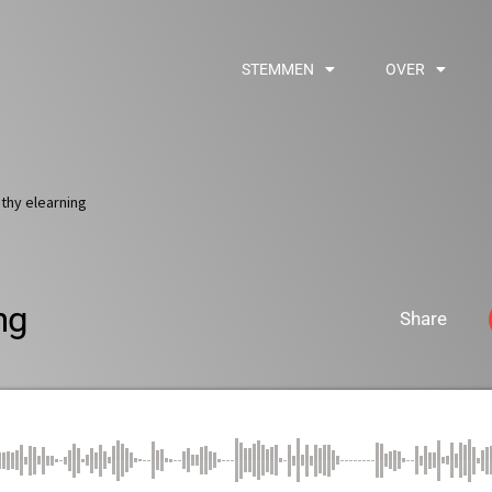
STEMMEN
OVER
thy elearning
ng
Share