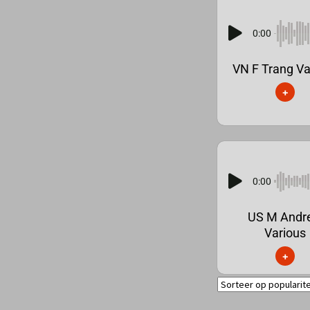
0:00
VN F Trang Va
+
0:00
US M Andr
Various
+