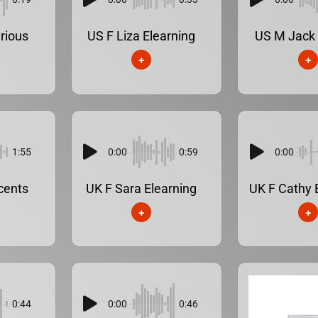
rious
US F Liza Elearning
US M Jack 
+
+
1:55
0:00
0:59
0:00
cents
UK F Sara Elearning
UK F Cathy 
+
+
0:44
0:00
0:46