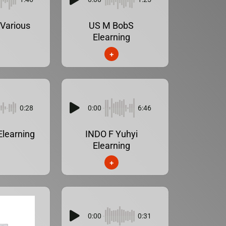
Various
US M BobS
Elearning
+
0:28
0:00
6:46
Elearning
INDO F Yuhyi
Elearning
+
0:00
0:31