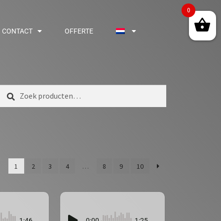
0
CONTACT
OFFERTE
Zoeken
1
2
3
4
…
8
9
10
1:46
0:00
1:25