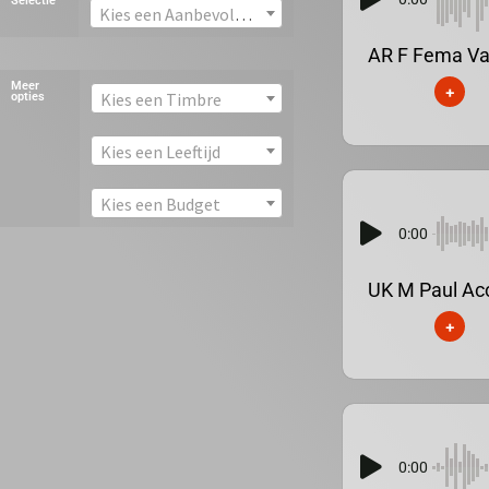
Selectie
Kies een Aanbevolen stem
AR F Fema Va
Meer
+
Kies een Timbre
opties
Kies een Leeftijd
Kies een Budget
0:00
UK M Paul Ac
+
0:00