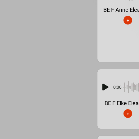
BE F Anne Ele
+
0:00
BE F Elke Elea
+