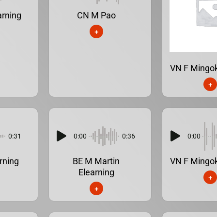
arning
CN M Pao
+
VN F Mingok
+
0:31
0:00
0:36
0:00
rning
BE M Martin
VN F Mingok
Elearning
+
+