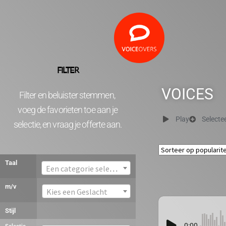
FILTER
VOICES
Filter en beluister stemmen,
voeg de favorieten toe aan je
Play
Selecte
selectie, en vraag je offerte aan.
Taal
Een categorie selecteren
m/v
Kies een Geslacht
Stijl
0:00