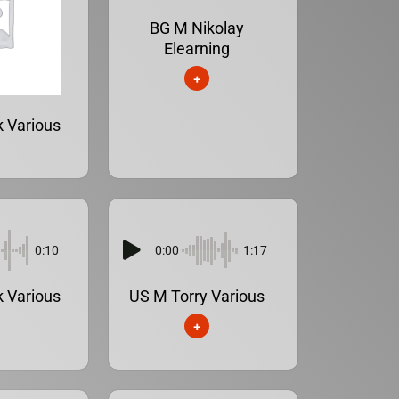
BG M Nikolay
Elearning
+
 Various
0:10
0:00
1:17
 Various
US M Torry Various
+