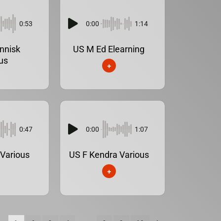
0:53
0:00
1:14
nnisk
US M Ed Elearning
us
+
0:47
0:00
1:07
Various
US F Kendra Various
+