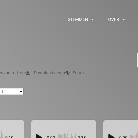
STEMMEN
OVER
er voor offerte
Download demo
Scrub
0:19
0:00
0:33
0:00