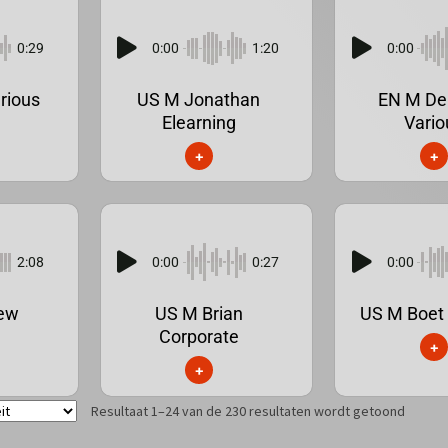
0:29
0:00
1:20
0:00
rious
US M Jonathan
EN M De
Elearning
Vario
+
+
2:08
0:00
0:27
0:00
ew
US M Brian
US M Boet 
Corporate
+
+
Resultaat 1–24 van de 230 resultaten wordt getoond