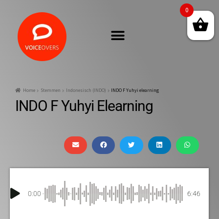
0
Home
Stemmen
Indonesisch (INDO)
INDO F Yuhyi elearning
INDO F Yuhyi Elearning
0:00
6:46