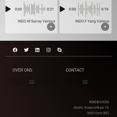
0:00
0:21
0:00
0:19
INDO M Surray Various
INDO F Yang Various
+
+
OVER ONS
CONTACT
VOICE
OVERS
Studio:
Koepoortkaai 15,
9000 Gent (BE)