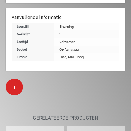
Aanvullende Informatie
Leesstijl
Elearning
Geslacht
V
Leeftijd
Volwassen
Budget
Op Aanvraag
Timbre
Laag
,
Mid
,
Hoog
+
GERELATEERDE PRODUCTEN