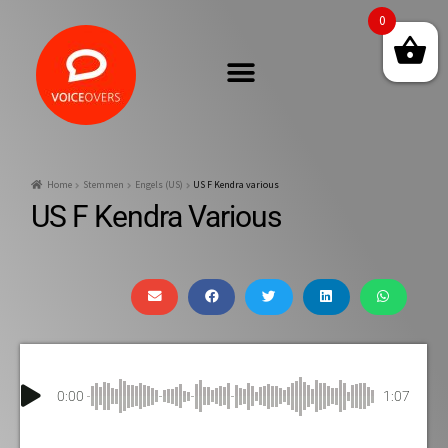
0
Home
Stemmen
Engels (US)
US F Kendra various
US F Kendra Various
0:00
1:07