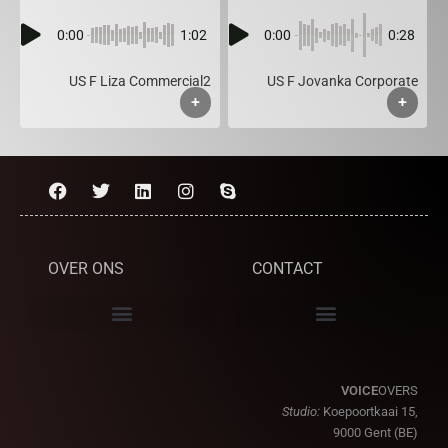
0:00
1:02
0:00
0:28
US F Liza Commercial2
US F Jovanka Corporate
+
+
OVER ONS
CONTACT
VOICE
OVERS
Studio:
Koepoortkaai 15,
9000 Gent (BE)