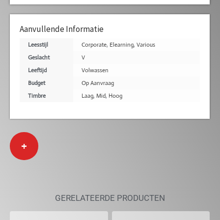
Aanvullende Informatie
Leesstijl
Corporate
,
Elearning
,
Various
Geslacht
V
Leeftijd
Volwassen
Budget
Op Aanvraag
Timbre
Laag
,
Mid
,
Hoog
+
GERELATEERDE PRODUCTEN