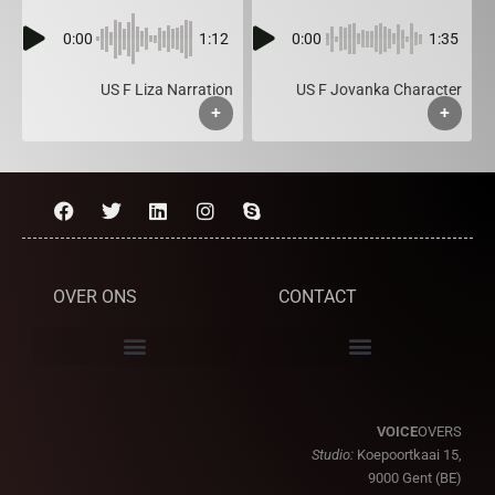
0:00
1:12
0:00
1:35
US F Liza Narration
US F Jovanka Character
+
+
OVER ONS
CONTACT
VOICE
OVERS
Studio:
Koepoortkaai 15,
9000 Gent (BE)