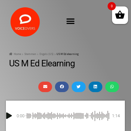
0
Home
Stemmen
Engels (US)
US M Ed elearning
US M Ed Elearning
0:00
1:14