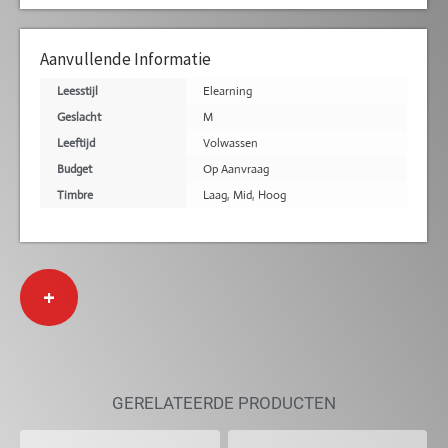
Aanvullende Informatie
Leesstijl
Elearning
Geslacht
M
Leeftijd
Volwassen
Budget
Op Aanvraag
Timbre
Laag
,
Mid
,
Hoog
+
GERELATEERDE PRODUCTEN