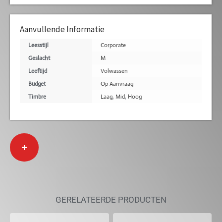
Aanvullende Informatie
Leesstijl
Corporate
Geslacht
M
Leeftijd
Volwassen
Budget
Op Aanvraag
Timbre
Laag
,
Mid
,
Hoog
+
GERELATEERDE PRODUCTEN