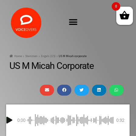
0
Home
Stemmen
Engels (US)
US M Micah corporate
US M Micah Corporate
0:00
0:32