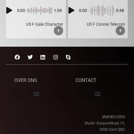
0:00
1:09
0:00
0:48
US F Gale Character
US F Connie Telecom
+
+
OVER ONS
CONTACT
VOICE
OVERS
Studio:
Koepoortkaai 15,
9000 Gent (BE)