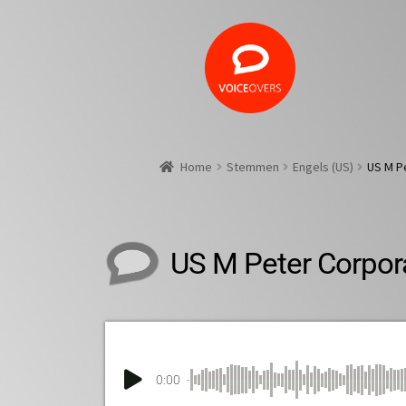
Home
Stemmen
Engels (US)
US M P
US M Peter Corpor
0:00