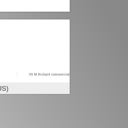
US M Richard commercial
US)