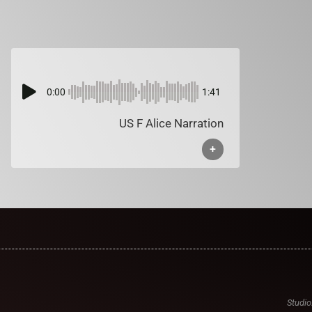
0:00
1:41
US F Alice Narration
+
Studio