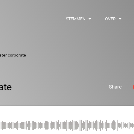
STEMMEN
OVER
eter corporate
ate
Share