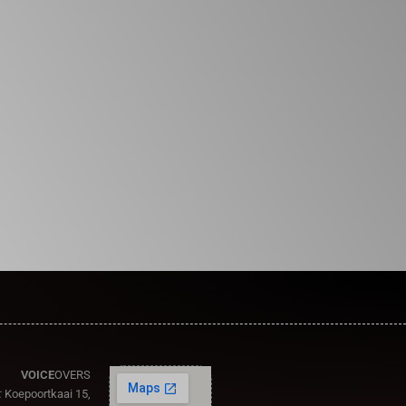
VOICE
OVERS
:
Koepoortkaai 15,