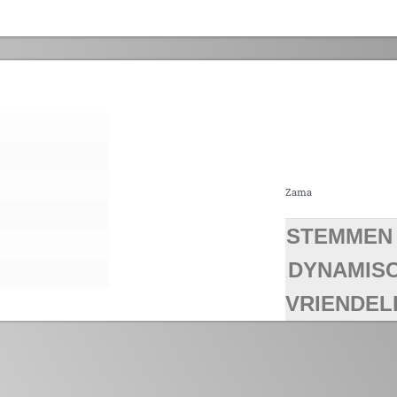
Zama
STEMMEN
>
DYNAMIS
Tags
VRIENDEL