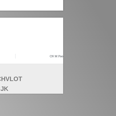
CN M Pao
CH
VLOT
IJK