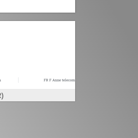
n
FR F Anne telecom
)