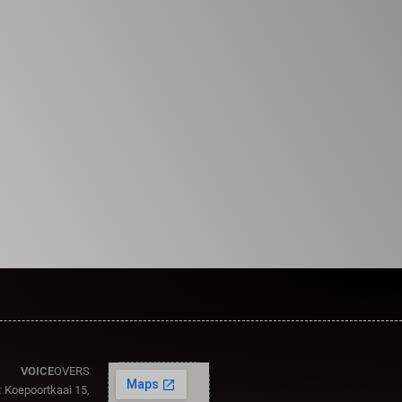
VOICE
OVERS
:
Koepoortkaai 15,