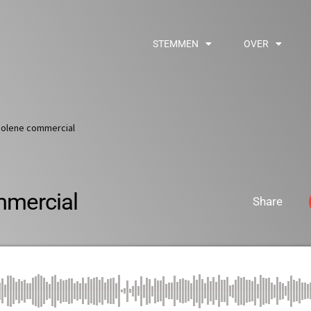
STEMMEN
OVER
golene commercial
mmercial
Share