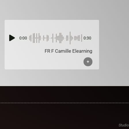
0:00
0:30
FR F Camille Elearning
+
Studio