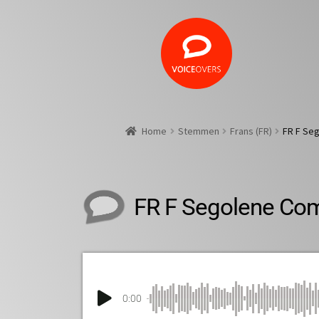
Home
Stemmen
Frans (FR)
FR F Se
FR F Segolene Co
0:00