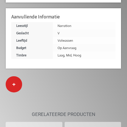
Aanvullende Informatie
Leesstijl
Narration
Geslacht
V
Leeftijd
Volwassen
Budget
Op Aanvraag
Timbre
Laag
,
Mid
,
Hoog
+
GERELATEERDE PRODUCTEN