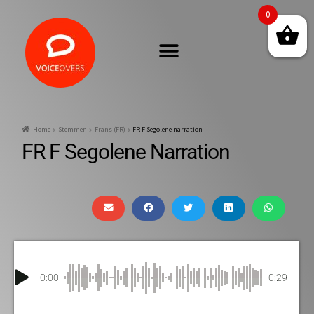
0
Home
Stemmen
Frans (FR)
FR F Segolene narration
FR F Segolene Narration
0:00
0:29