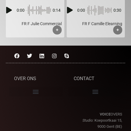
0:00
0:14
0:00
0:30
FR F Julie Commercial
FR F Camille Elearning
+
+
OVER ONS
CONTACT
VOICE
OVERS
Studio:
Koepoortkaai 15,
9000 Gent (BE)