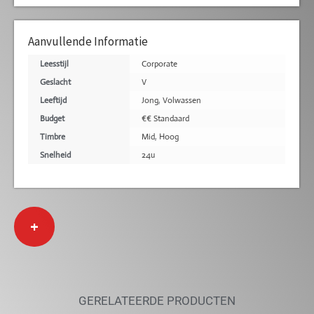
Aanvullende Informatie
Leesstijl
Corporate
Geslacht
V
Leeftijd
Jong
,
Volwassen
Budget
€€ Standaard
Timbre
Mid
,
Hoog
Snelheid
24u
+
GERELATEERDE PRODUCTEN