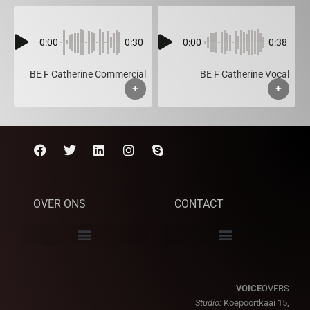
0:00
0:30
0:00
0:38
BE F Catherine Commercial
BE F Catherine Vocal
+
+
OVER ONS
CONTACT
VOICE
OVERS
Studio:
Koepoortkaai 15,