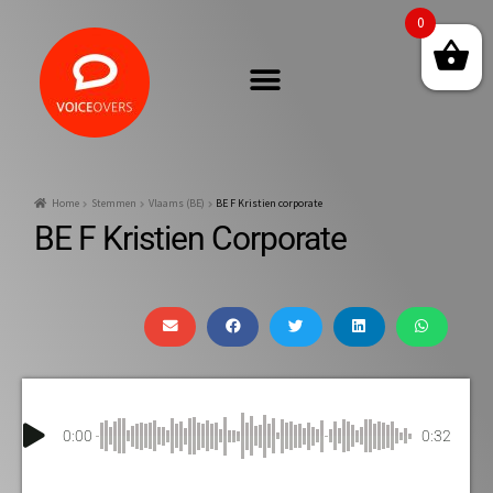
0
Home
Stemmen
Vlaams (BE)
BE F Kristien corporate
BE F Kristien Corporate
0:00
0:32