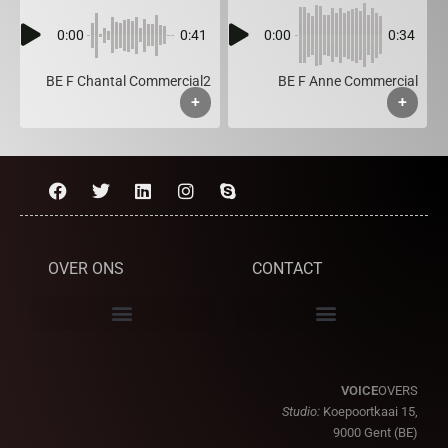
0:00
0:41
0:00
0:34
BE F Chantal Commercial2
BE F Anne Commercial
+
+
OVER ONS
CONTACT
VOICE
OVERS
Studio:
Koepoortkaai 15,
9000 Gent (BE)