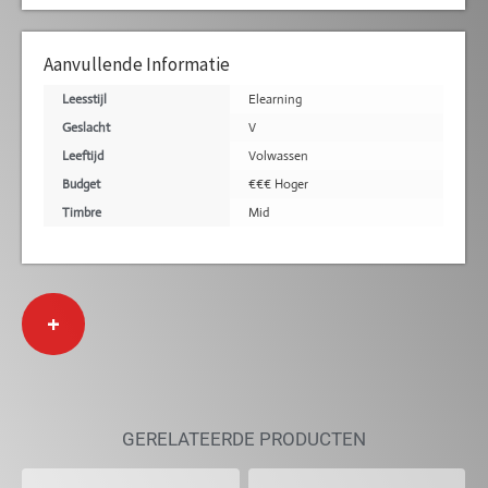
Aanvullende Informatie
Leesstijl
Elearning
Geslacht
V
Leeftijd
Volwassen
Budget
€€€ Hoger
Timbre
Mid
+
GERELATEERDE PRODUCTEN