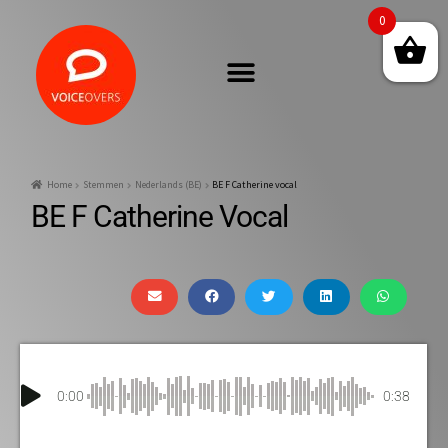
0
Home
Stemmen
Nederlands (BE)
BE F Catherine vocal
BE F Catherine Vocal
0:00
0:38