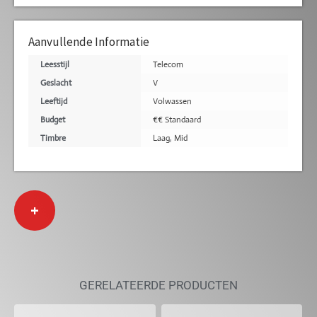
Aanvullende Informatie
Leesstijl
Telecom
Geslacht
V
Leeftijd
Volwassen
Budget
€€ Standaard
Timbre
Laag
,
Mid
+
GERELATEERDE PRODUCTEN