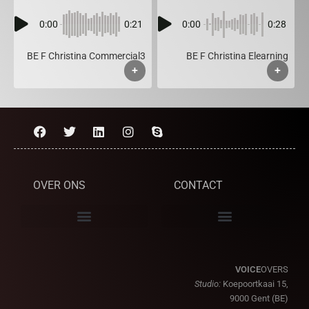
0:00
0:21
0:00
0:28
BE F Christina Commercial3
BE F Christina Elearning
+
+
OVER ONS
CONTACT
VOICE
OVERS
Studio:
Koepoortkaai 15,
9000 Gent (BE)