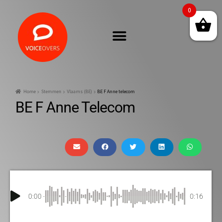
0
Home
Stemmen
Vlaams (BE)
BE F Anne telecom
BE F Anne Telecom
0:00
0:16