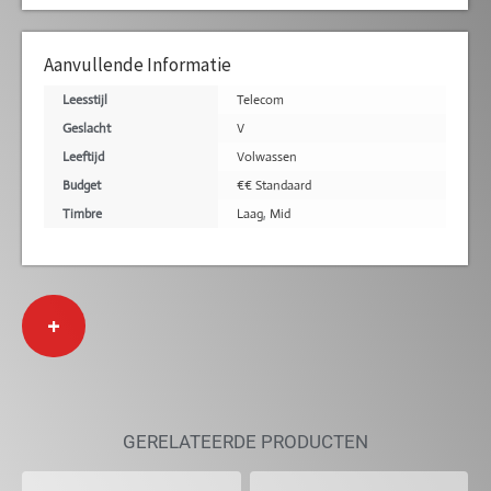
Aanvullende Informatie
Leesstijl
Telecom
Geslacht
V
Leeftijd
Volwassen
Budget
€€ Standaard
Timbre
Laag
,
Mid
+
GERELATEERDE PRODUCTEN