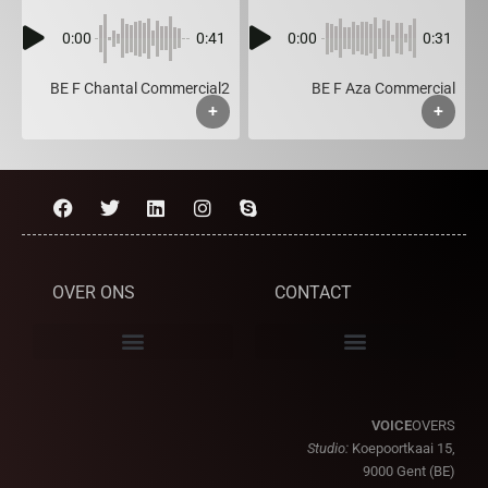
0:00
0:41
0:00
0:31
BE F Chantal Commercial2
BE F Aza Commercial
+
+
OVER ONS
CONTACT
VOICE
OVERS
Studio:
Koepoortkaai 15,
9000 Gent (BE)