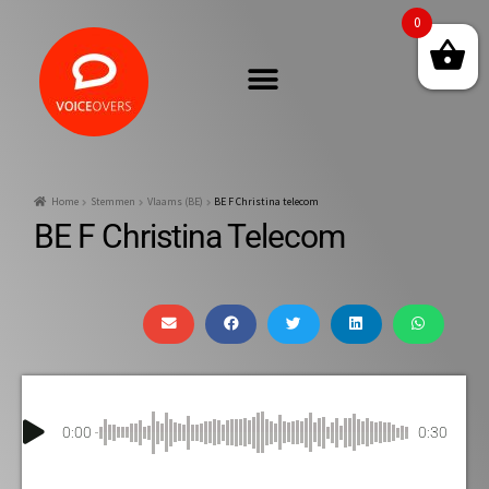
0
Home
Stemmen
Vlaams (BE)
BE F Christina telecom
BE F Christina Telecom
0:00
0:30