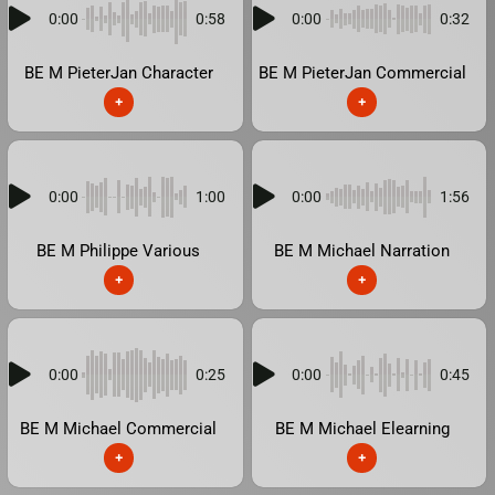
0:00
0:58
0:00
0:32
BE M PieterJan Character
BE M PieterJan Commercial
+
+
0:00
1:00
0:00
1:56
BE M Philippe Various
BE M Michael Narration
+
+
0:00
0:25
0:00
0:45
BE M Michael Commercial
BE M Michael Elearning
+
+