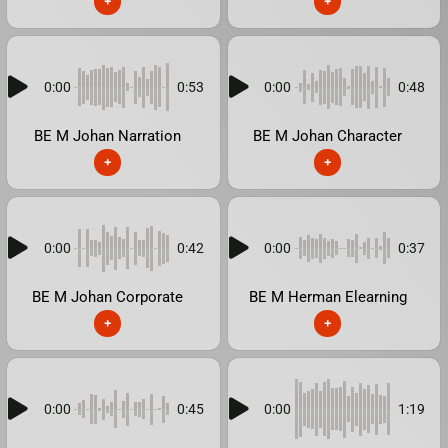
+
+
0:00
0:53
0:00
0:48
BE M Johan Narration
BE M Johan Character
+
+
0:00
0:42
0:00
0:37
BE M Johan Corporate
BE M Herman Elearning
+
+
0:00
0:45
0:00
1:19