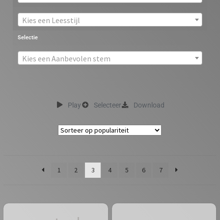
Kies een Leesstijl
Selectie
Kies een Aanbevolen stem
Play
Selecteer
Download
1
2
3
4
5
6
7