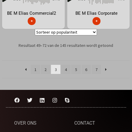
BE M Elias Commercial2
BE M Elias Corporate
+
+
Resultaat 49–72 van de 145 resultaten wordt getoond
1
2
3
4
5
6
7
OVER ONS
CONTACT