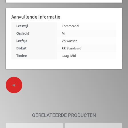
Aanvullende Informatie
Leesstijl
Commercial
Geslacht
M
Leeftijd
Volwassen
Budget
€€ Standaard
Timbre
Laag
,
Mid
+
GERELATEERDE PRODUCTEN