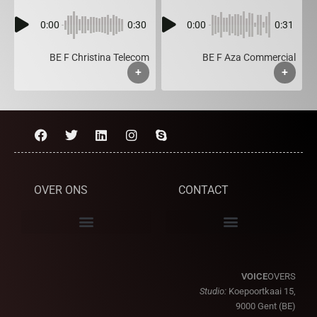
0:00
0:30
0:00
0:31
BE F Christina Telecom
BE F Aza Commercial
+
+
OVER ONS
CONTACT
VOICE
OVERS
Studio:
Koepoortkaai 15,
9000 Gent (BE)