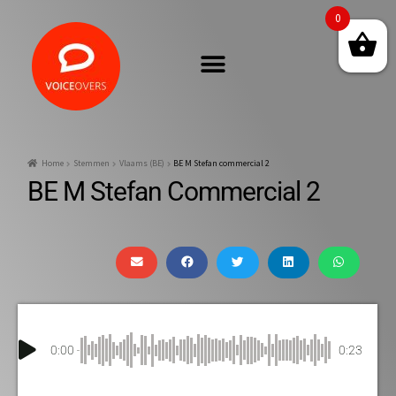
0
Home
Stemmen
Vlaams (BE)
BE M Stefan commercial 2
BE M Stefan Commercial 2
0:00
0:23