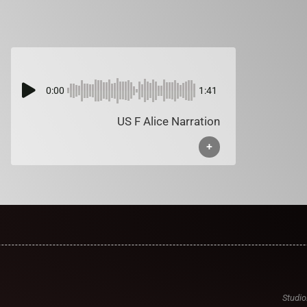
0:00
1:41
US F Alice Narration
+
Studio