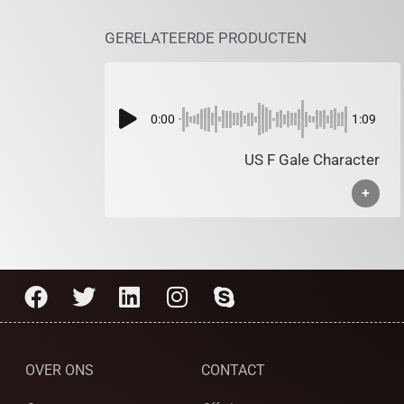
GERELATEERDE PRODUCTEN
0:00
1:09
US F Gale Character
+
OVER ONS
CONTACT