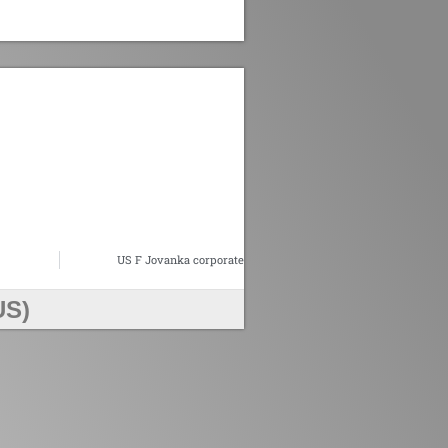
US F Jovanka corporate
US)