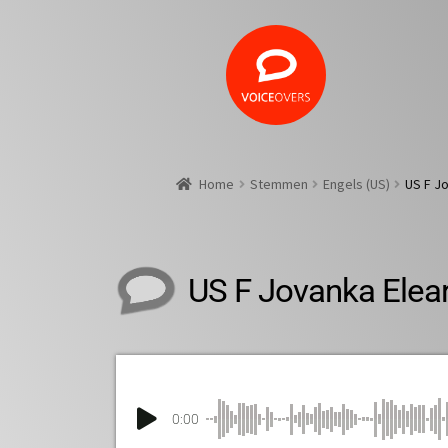
Home
Stemmen
Engels (US)
US F J
US F Jovanka Elea
0:00