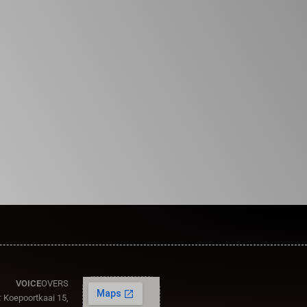
VOICE
OVERS
:
Koepoortkaai 15,