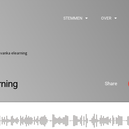
STEMMEN
OVER
ovanka elearning
rning
Share