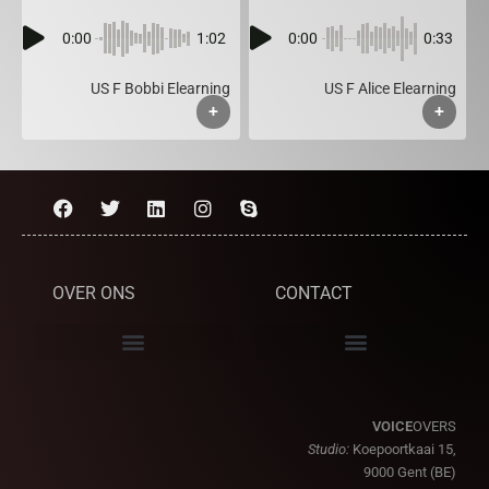
0:00
1:02
0:00
0:33
US F Bobbi Elearning
US F Alice Elearning
+
+
OVER ONS
CONTACT
VOICE
OVERS
Studio:
Koepoortkaai 15,
9000 Gent (BE)