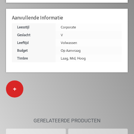
Aanvullende Informatie
Leesstijl
Corporate
Geslacht
V
Leeftijd
Volwassen
Budget
Op Aanvraag
Timbre
Laag
,
Mid
,
Hoog
+
GERELATEERDE PRODUCTEN