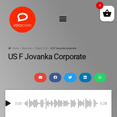
0
Home
Stemmen
Engels (US)
US F Jovanka corporate
US F Jovanka Corporate
0:00
0:28