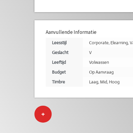
Aanvullende Informatie
Leesstijl
Corporate
,
Elearning
,
V
Geslacht
V
Leeftijd
Volwassen
Budget
Op Aanvraag
Timbre
Laag
,
Mid
,
Hoog
+