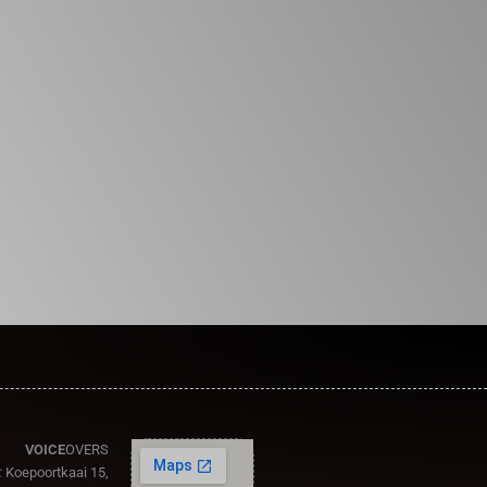
VOICE
OVERS
:
Koepoortkaai 15,