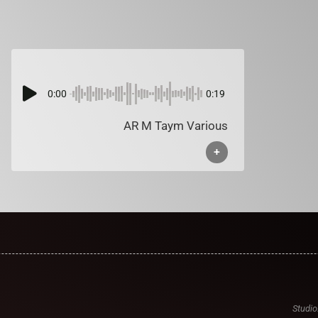
0:00
0:19
AR M Taym Various
+
Studio