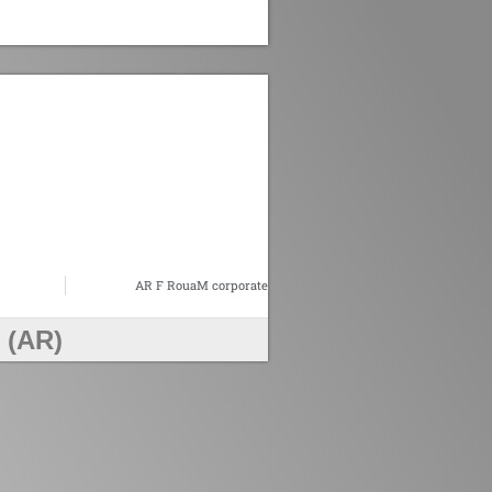
AR F RouaM corporate
 (AR)