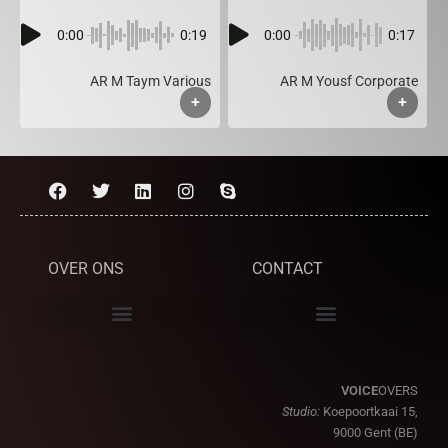
0:00
0:19
0:00
0:17
AR M Taym Various
AR M Yousf Corporate
+
+
OVER ONS
CONTACT
VOICE
OVERS
Studio:
Koepoortkaai 15,
9000 Gent (BE)