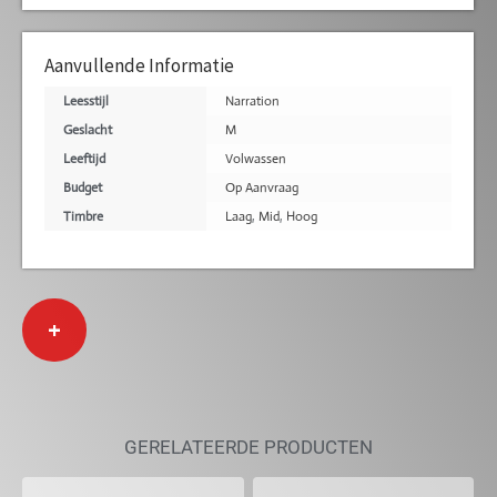
Aanvullende Informatie
Leesstijl
Narration
Geslacht
M
Leeftijd
Volwassen
Budget
Op Aanvraag
Timbre
Laag
,
Mid
,
Hoog
+
GERELATEERDE PRODUCTEN