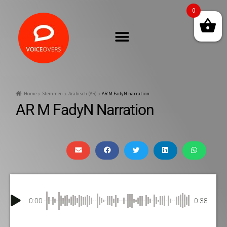
0
Home
Stemmen
Arabisch (AR)
AR M FadyN narration
AR M FadyN Narration
0:00
0:38