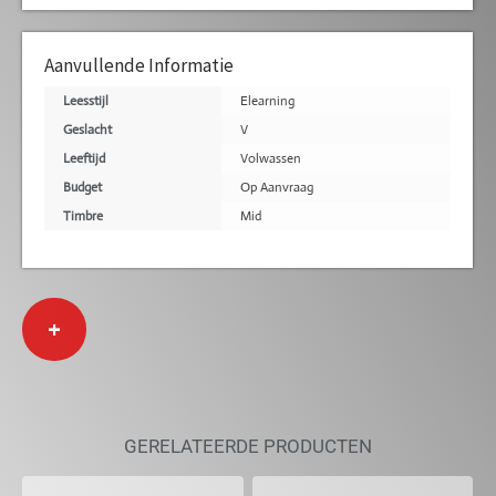
Aanvullende Informatie
Leesstijl
Elearning
Geslacht
V
Leeftijd
Volwassen
Budget
Op Aanvraag
Timbre
Mid
+
GERELATEERDE PRODUCTEN