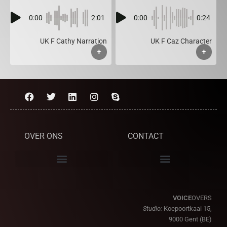
0:00
2:01
0:00
0:24
UK F Cathy Narration
UK F Caz Character
+
+
OVER ONS
CONTACT
VOICE
OVERS
Studio:
Koepoortkaai 15,
9000 Gent (BE)