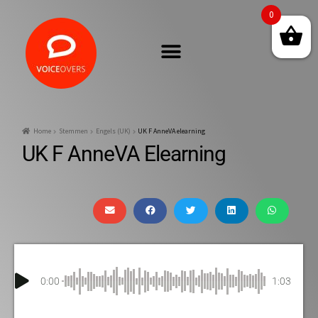
0
Home
Stemmen
Engels (UK)
UK F AnneVA elearning
UK F AnneVA Elearning
0:00
1:03