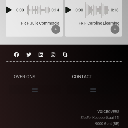
0:00
0:14
0:00
0:18
FR F Julie Commercial
FR F Caroline Elearning
+
+
OVER ONS
CONTACT
VOICE
OVERS
Studio:
Koepoortkaai 15,
9000 Gent (BE)