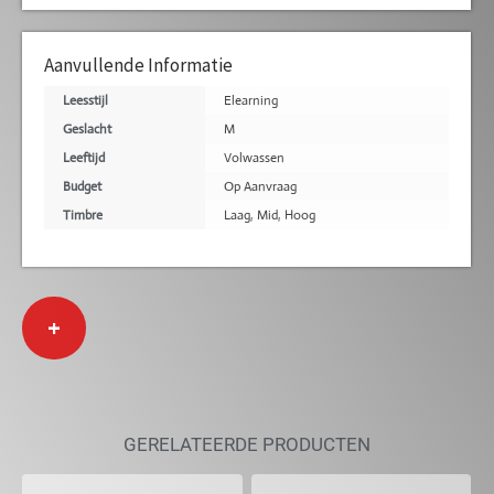
Aanvullende Informatie
Leesstijl
Elearning
Geslacht
M
Leeftijd
Volwassen
Budget
Op Aanvraag
Timbre
Laag
,
Mid
,
Hoog
+
GERELATEERDE PRODUCTEN