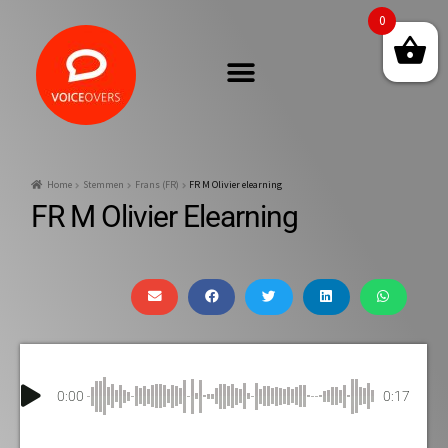
0
Home
Stemmen
Frans (FR)
FR M Olivier elearning
FR M Olivier Elearning
0:00
0:17