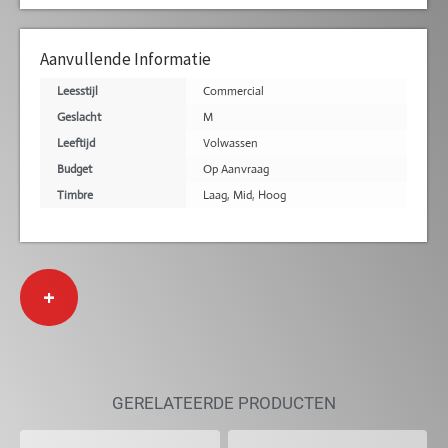
Aanvullende Informatie
Leesstijl
Commercial
Geslacht
M
Leeftijd
Volwassen
Budget
Op Aanvraag
Timbre
Laag
,
Mid
,
Hoog
+
GERELATEERDE PRODUCTEN