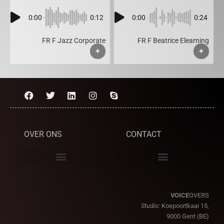
0:00
0:12
0:00
0:24
FR F Jazz Corporate
FR F Beatrice Elearning
+
+
OVER ONS
CONTACT
VOICE
OVERS
Studio:
Koepoortkaai 15,
9000 Gent (BE)