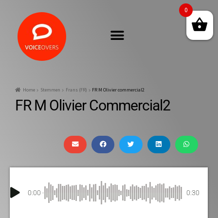
0
Home
Stemmen
Frans (FR)
FR M Olivier commercial2
FR M Olivier Commercial2
0:00
0:30