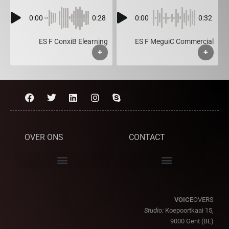
0:00
0:28
0:00
0:32
ES F ConxiB Elearning
ES F MeguiC Commercial
+
+
OVER ONS
CONTACT
VOICE
OVERS
Studio:
Koepoortkaai 15,
9000 Gent (BE)