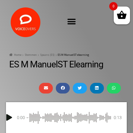
0
Home
Stemmen
Spaans (ES)
ES M ManuelST elearning
ES M ManuelST Elearning
0:00
0:13