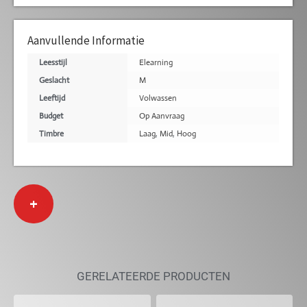
Aanvullende Informatie
Leesstijl
Elearning
Geslacht
M
Leeftijd
Volwassen
Budget
Op Aanvraag
Timbre
Laag
,
Mid
,
Hoog
+
GERELATEERDE PRODUCTEN