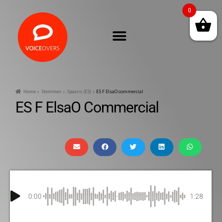
0
Home
Stemmen
Spaans (ES)
ES F ElsaO commercial
ES F ElsaO Commercial
0:00
1:28