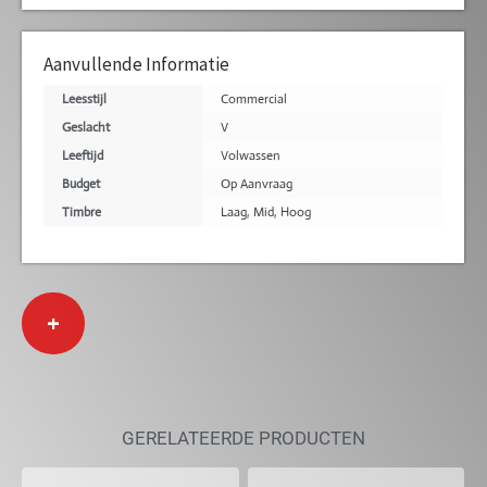
Aanvullende Informatie
Leesstijl
Commercial
Geslacht
V
Leeftijd
Volwassen
Budget
Op Aanvraag
Timbre
Laag
,
Mid
,
Hoog
+
GERELATEERDE PRODUCTEN