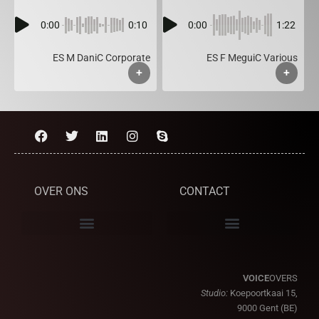
0:00
0:10
0:00
1:22
ES M DaniC Corporate
ES F MeguiC Various
+
+
OVER ONS
CONTACT
VOICE
OVERS
Studio:
Koepoortkaai 15,
9000 Gent (BE)