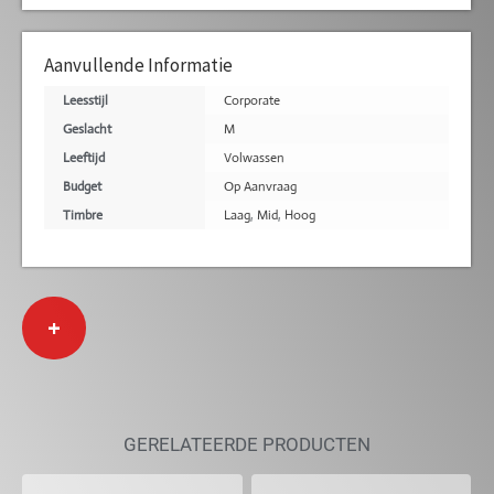
Aanvullende Informatie
Leesstijl
Corporate
Geslacht
M
Leeftijd
Volwassen
Budget
Op Aanvraag
Timbre
Laag
,
Mid
,
Hoog
+
GERELATEERDE PRODUCTEN