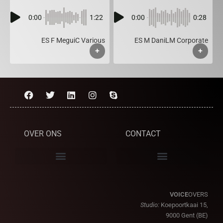
0:00
1:22
0:00
0:28
ES F MeguiC Various
ES M DaniLM Corporate
+
+
OVER ONS
CONTACT
VOICE
OVERS
Studio:
Koepoortkaai 15,
9000 Gent (BE)