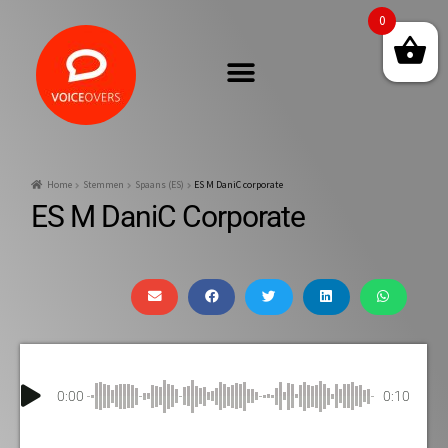
0
Home
Stemmen
Spaans (ES)
ES M DaniC corporate
ES M DaniC Corporate
0:00
0:10