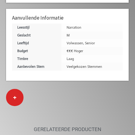
Aanvullende Informatie
Leesstijl
Narration
Geslacht
M
Leeftijd
Volwassen
,
Senior
Budget
€€€ Hoger
Timbre
Laag
Aanbevolen Stem
Veelgekozen Stemmen
+
GERELATEERDE PRODUCTEN