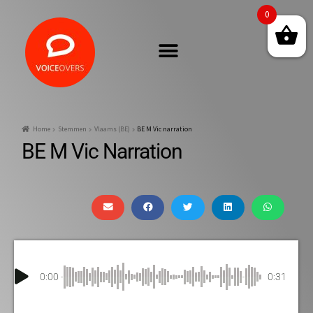
0
Home
Stemmen
Vlaams (BE)
BE M Vic narration
BE M Vic Narration
0:00
0:31