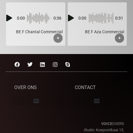
0:00
0:36
0:00
0:31
BE F Chantal Commercial
BE F Aza Commercial
+
+
OVER ONS
CONTACT
VOICE
OVERS
Studio:
Koepoortkaai 15,