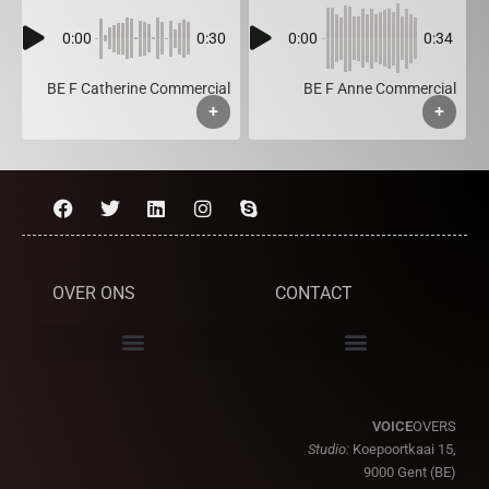
0:00
0:30
0:00
0:34
BE F Catherine Commercial
BE F Anne Commercial
+
+
OVER ONS
CONTACT
VOICE
OVERS
Studio:
Koepoortkaai 15,
9000 Gent (BE)