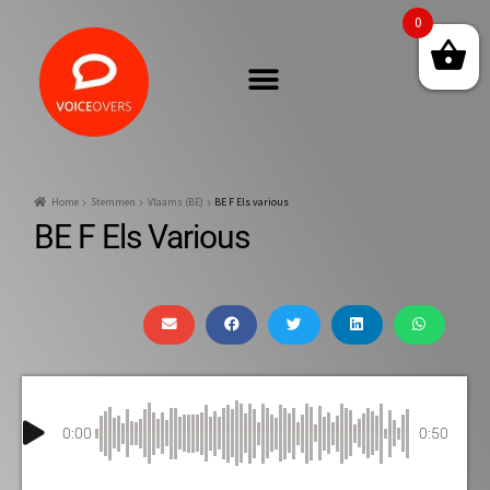
0
Home
Stemmen
Vlaams (BE)
BE F Els various
BE F Els Various
0:00
0:50