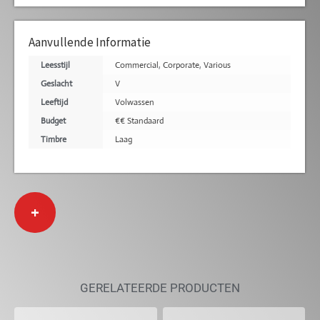
Aanvullende Informatie
Leesstijl
Commercial
,
Corporate
,
Various
Geslacht
V
Leeftijd
Volwassen
Budget
€€ Standaard
Timbre
Laag
+
GERELATEERDE PRODUCTEN