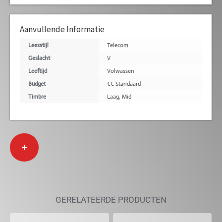
Aanvullende Informatie
Leesstijl
Telecom
Geslacht
V
Leeftijd
Volwassen
Budget
€€ Standaard
Timbre
Laag
,
Mid
+
GERELATEERDE PRODUCTEN