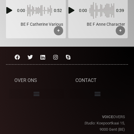
0:00
0:52
0:00
0:39
BE F Catherine Various
BE F Anne Character
+
+
OVER ONS
CONTACT
VOICE
OVERS
Studio:
Koepoortkaai 15,
9000 Gent (BE)