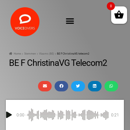
0
Home
Stemmen
Vlaams (BE)
BE F ChristinaVG telecom2
BE F ChristinaVG Telecom2
0:00
0:21