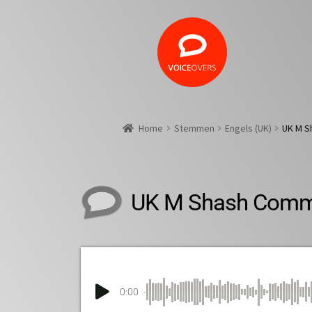
Home
Stemmen
Engels (UK)
UK M S
UK M Shash Comm
0:00