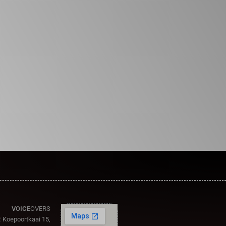
VOICE
OVERS
:
Koepoortkaai 15,