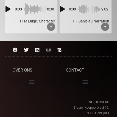
0:00
0:30
0:00
2:02
IT M LuigiC Character
IT F DanielaB Narration
+
+
OVER ONS
CONTACT
VOICE
OVERS
Studio:
Koepoortkaai 15,
9000 Gent (BE)