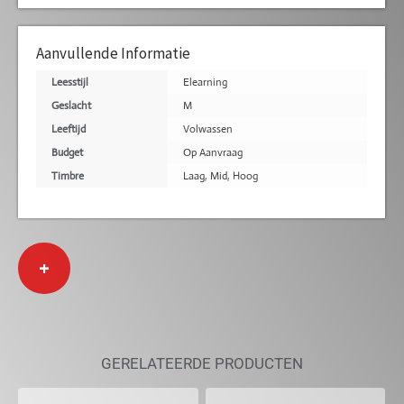
Aanvullende Informatie
Leesstijl
Elearning
Geslacht
M
Leeftijd
Volwassen
Budget
Op Aanvraag
Timbre
Laag
,
Mid
,
Hoog
+
GERELATEERDE PRODUCTEN