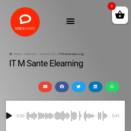
0
Home
Stemmen
Italiaans (IT)
IT M Sante elearning
IT M Sante Elearning
0:00
0:41