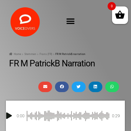
0
Home
Stemmen
Frans (FR)
FR M PatrickB narration
FR M PatrickB Narration
0:00
0:29