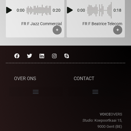
0:00
0:20
0:00
0:18
FR F Jazz Commercial
FR F Beatrice Telecom
+
+
OVER ONS
CONTACT
VOICE
OVERS
Studio:
Koepoortkaai 15,
9000 Gent (BE)