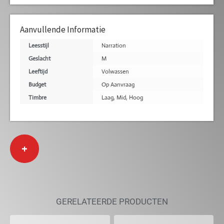
Aanvullende Informatie
Leesstijl
Narration
Geslacht
M
Leeftijd
Volwassen
Budget
Op Aanvraag
Timbre
Laag
,
Mid
,
Hoog
+
GERELATEERDE PRODUCTEN