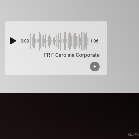
0:00
1:06
FR F Caroline Corporate
+
Studio