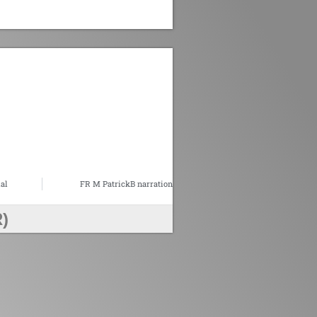
al
FR M PatrickB narration
)