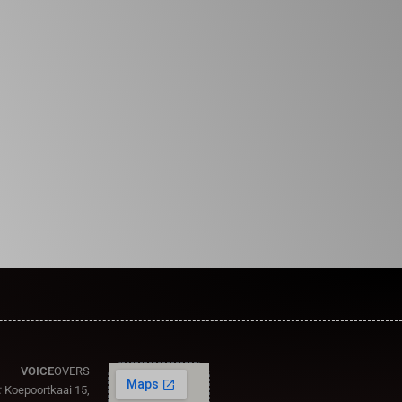
VOICE
OVERS
:
Koepoortkaai 15,