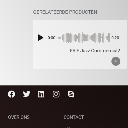
GERELATEERDE PRODUCTEN
0:00
0:20
FR F Jazz Commercial2
+
OVER ONS
CONTACT