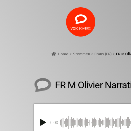
Home
Stemmen
Frans (FR)
FR M Oli
FR M Olivier Narrat
0:00