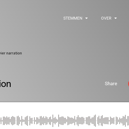
STEMMEN
OVER
vier narration
ion
Share