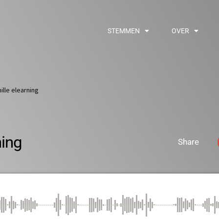
STEMMEN
OVER
ille elearning
ning
Share