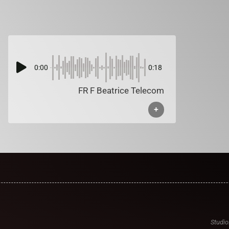
0:00
0:18
FR F Beatrice Telecom
+
Studio