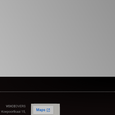
VOICE
OVERS
:
Koepoortkaai 15,