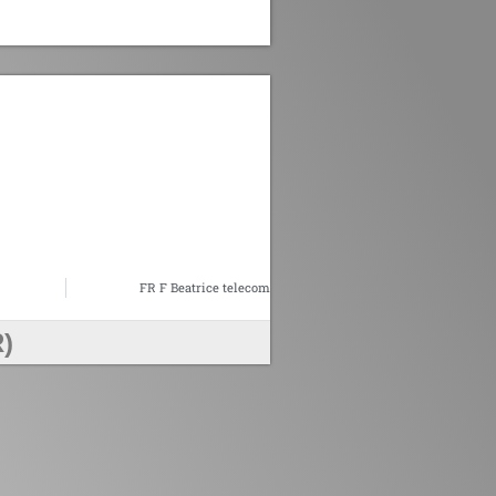
g
FR F Beatrice telecom
)