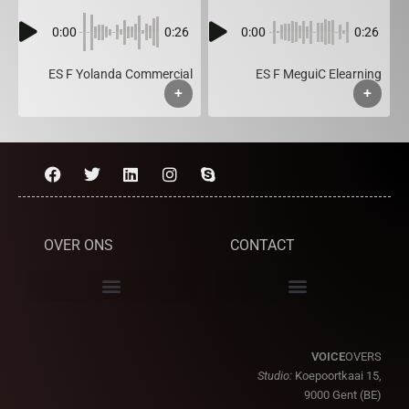
0:00
0:26
0:00
0:26
ES F Yolanda Commercial
ES F MeguiC Elearning
+
+
OVER ONS
CONTACT
VOICE
OVERS
Studio:
Koepoortkaai 15,
9000 Gent (BE)