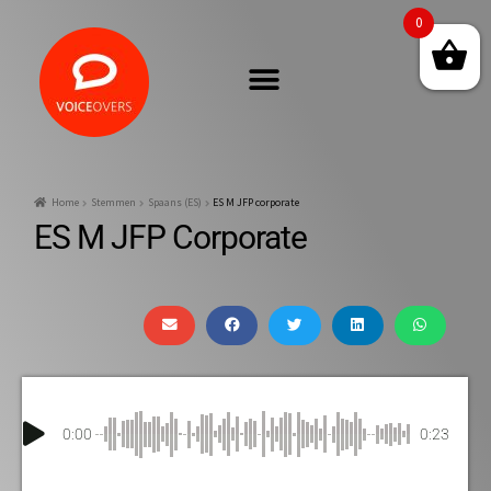
0
Home
Stemmen
Spaans (ES)
ES M JFP corporate
ES M JFP Corporate
0:00
0:23