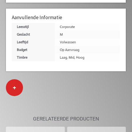
Aanvullende Informatie
Leesstijl
Corporate
Geslacht
M
Leeftijd
Volwassen
Budget
Op Aanvraag
Timbre
Laag
,
Mid
,
Hoog
+
GERELATEERDE PRODUCTEN