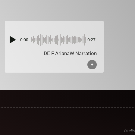
0:00
0:27
DE F ArianaW Narration
+
Studio