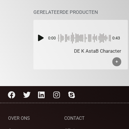
GERELATEERDE PRODUCTEN
0:00
0:43
DE K AstaB Character
+
OVER ONS
CONTACT