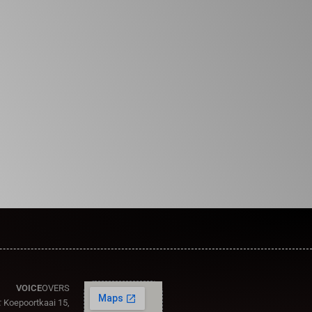
VOICE
OVERS
:
Koepoortkaai 15,