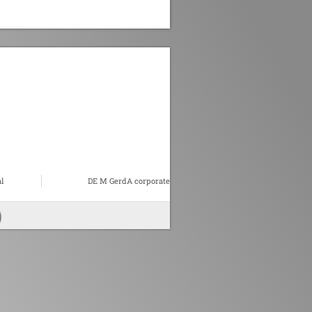
l
DE M GerdA corporate
)