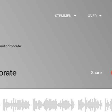
STEMMEN
OVER
mut corporate
orate
Share