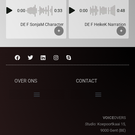
0:00
0:33
0:00
0:48
DE F SonjaM Character
DE F HeikeK Narration
+
+
OVER ONS
CONTACT
VOICE
OVERS
Studio:
Koepoortkaai 15,
9000 Gent (BE)