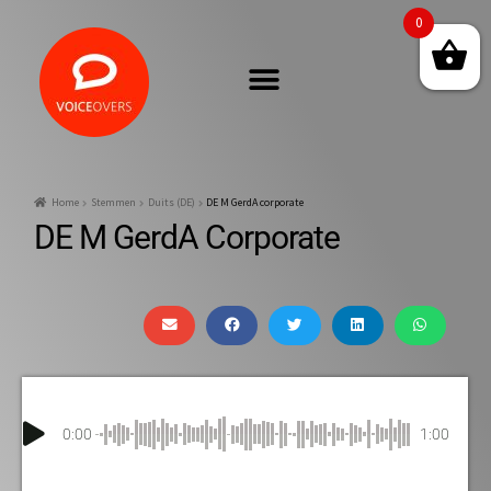
0
Home
Stemmen
Duits (DE)
DE M GerdA corporate
DE M GerdA Corporate
0:00
1:00