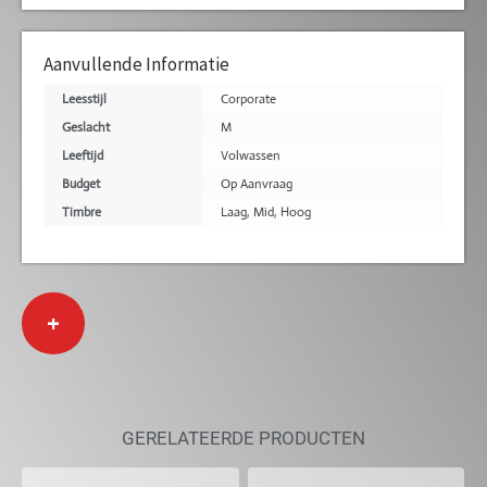
Aanvullende Informatie
Leesstijl
Corporate
Geslacht
M
Leeftijd
Volwassen
Budget
Op Aanvraag
Timbre
Laag
,
Mid
,
Hoog
+
GERELATEERDE PRODUCTEN