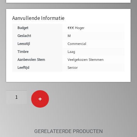
Aanvullende Informatie
Budget
€€€ Hoger
Geslacht
M
Leesstijl
Commercial
Timbre
Laag
Aanbevolen Stem
Veelgekozen Stemmen
Leeftijd
Senior
+
GERELATEERDE PRODUCTEN