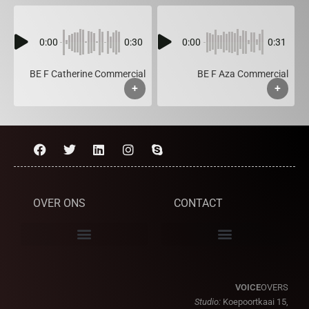
0:00
0:30
0:00
0:31
BE F Catherine Commercial
BE F Aza Commercial
+
+
OVER ONS
CONTACT
VOICE
OVERS
Studio:
Koepoortkaai 15,