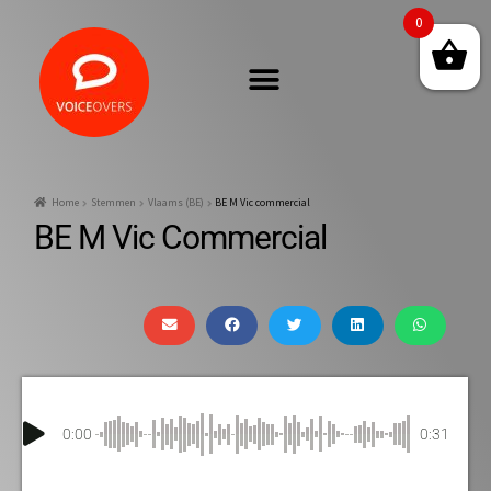
0
Home
Stemmen
Vlaams (BE)
BE M Vic commercial
BE M Vic Commercial
0:00
0:31