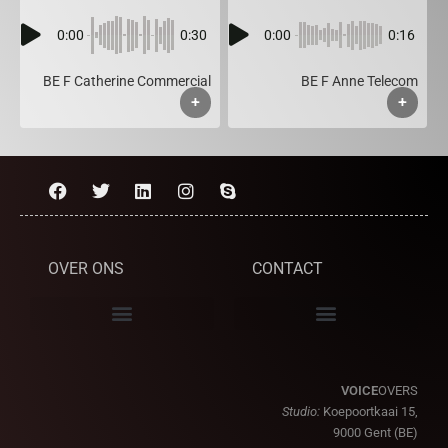
0:00
0:30
0:00
0:16
BE F Catherine Commercial
BE F Anne Telecom
+
+
OVER ONS
CONTACT
VOICE
OVERS
Studio:
Koepoortkaai 15,
9000 Gent (BE)