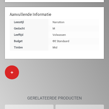
Aanvullende Informatie
Leesstijl
Narration
Geslacht
M
Leeftijd
Volwassen
Budget
€€ Standaard
Timbre
Mid
+
GERELATEERDE PRODUCTEN