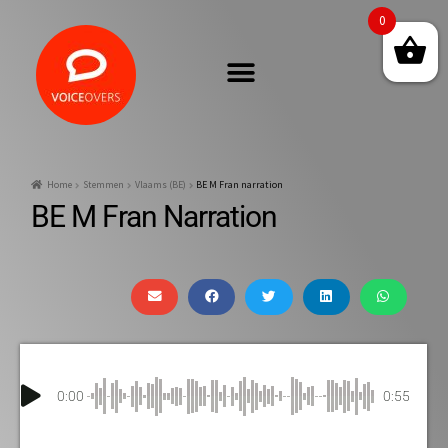
0
Home
Stemmen
Vlaams (BE)
BE M Fran narration
BE M Fran Narration
0:00
0:55