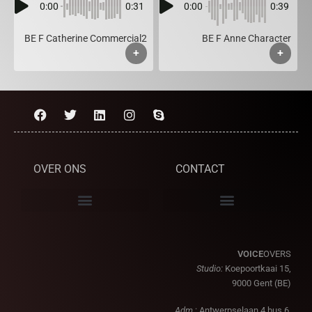
0:00
0:31
0:00
0:39
BE F Catherine Commercial2
BE F Anne Character
+
+
OVER ONS
CONTACT
VOICE
OVERS
Studio:
Koepoortkaai 15,
9000 Gent (BE)
Adm.
: Antwerpselaan 4 bus 6,