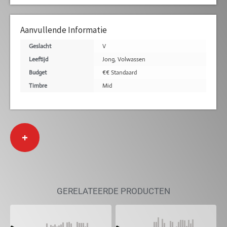
Aanvullende Informatie
Geslacht
V
Leeftijd
Jong
,
Volwassen
Budget
€€ Standaard
Timbre
Mid
+
GERELATEERDE PRODUCTEN