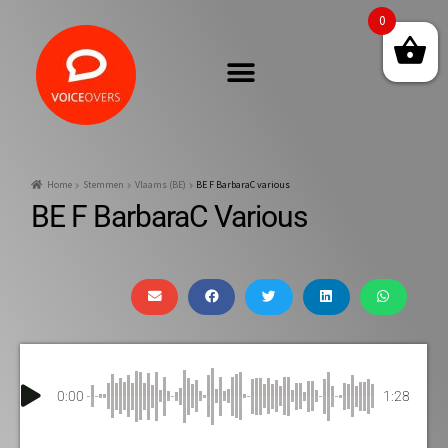
0
Home
Stemmen
Vlaams (BE)
BE F BarbaraC various
BE F BarbaraC Various
0:00
1:28