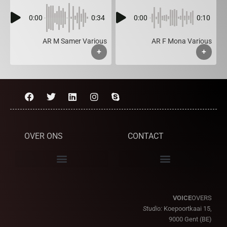
0:00
0:34
0:00
0:10
AR M Samer Various
AR F Mona Various
+
+
OVER ONS
CONTACT
VOICE
OVERS
Studio:
Koepoortkaai 15,
9000 Gent (BE)