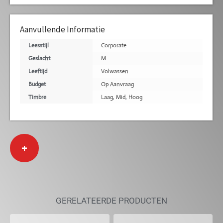
Aanvullende Informatie
Leesstijl
Corporate
Geslacht
M
Leeftijd
Volwassen
Budget
Op Aanvraag
Timbre
Laag
,
Mid
,
Hoog
+
GERELATEERDE PRODUCTEN