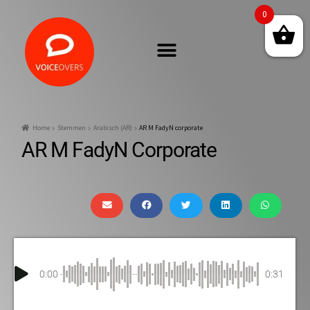
0
Home
Stemmen
Arabisch (AR)
AR M FadyN corporate
AR M FadyN Corporate
0:00
0:31