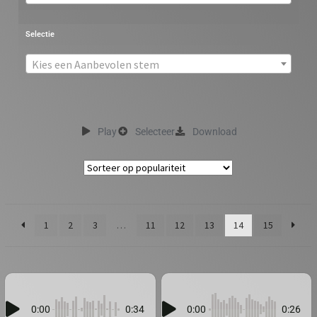
Selectie
Kies een Aanbevolen stem
Play
Selecteer
Download
1
2
3
…
11
12
13
14
15
0:00
0:34
0:00
0:26