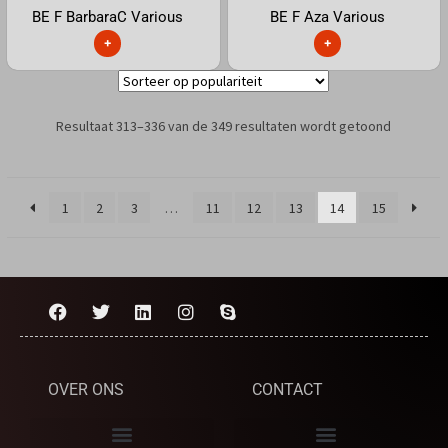
BE F BarbaraC Various
BE F Aza Various
+
+
Resultaat 313–336 van de 349 resultaten wordt getoond
1
2
3
…
11
12
13
14
15
OVER ONS
CONTACT