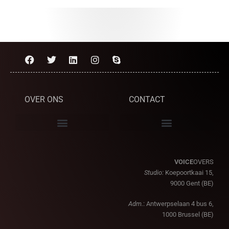
OVER ONS
CONTACT
VOICE
OVERS
Studio:
Koepoortkaai 15,
9000 Gent (BE)
Adm.
: Antwerpselaan 4 bus 6,
1000 Brussel (BE)